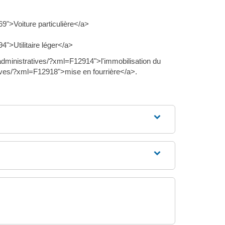
9">Voiture particulière</a>
">Utilitaire léger</a>
-administratives/?xml=F12914">l'immobilisation du
tives/?xml=F12918">mise en fourrière</a>.