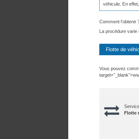
véhicule. En effet
Comment l'obtenir 
La procédure varie 
Flotte de véhi
Vous pouvez commande
target="_blank">www.
Service
Flotte 