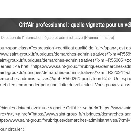
Crit'Air professionnel : quelle vignette pour un vé
 Direction de l'information légale et administrative (Premier ministre)
, ou <span class="expression">certificat qualité de l'air</span>, est obl
/www.saint-groux.fr/rubriques/demarches-administratives/?xml=R5599
aint-groux.fr/rubriques/demarches-administratives/?xml=R55005">zon
cernés : <a href="https://www.saint-groux.fr/rubriques/demarches-ad
aint-groux.fr/rubriques/demarches-administratives/?xml=R32094">utili
demarches-administratives/?xml=R56026">poids-lourd</a>. Un espace pr
rmet d'en commander pour une flotte de véhicules. Vous pouvez aussi ob
éhicules doivent avoir une vignette Crit'Air : <a href="https://www.sa
e</a>, <a href="https://www.saint-groux.fr/rubriques/demarches-admi
ttps://www.saint-groux.fr/rubriques/demarches-administratives/?xml
pour circuler :