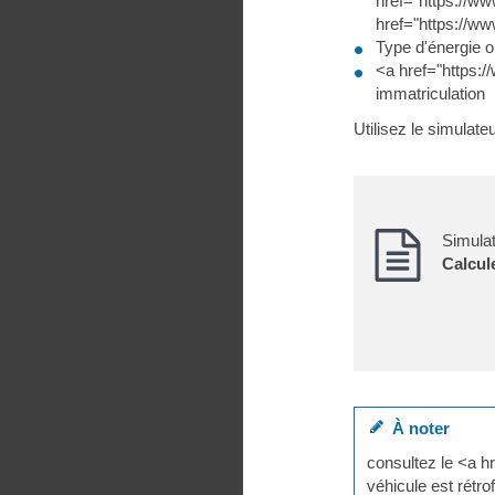
href="https://ww
href="https://ww
Type d'énergie ou
<a href="https:
immatriculation
Utilisez le simulate
Simula
Calcule
À noter
consultez le <a hre
véhicule est rétro