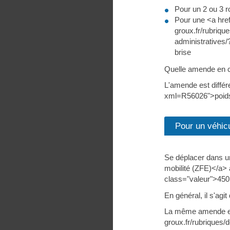
Pour un 2 ou 3 r
Pour une <a href
groux.fr/rubriqu
administratives/?
brise
Quelle amende en ca
L'amende est différ
xml=R56026">poids
Pour un véhic
Se déplacer dans u
mobilité (ZFE)</a> 
class="valeur">450
En général, il s'ag
La même amende est 
groux.fr/rubriques/