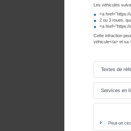
Les véhicules suiva
<a href="https:/
2 ou 3 roues, qu
<a href="https:/
Cette infraction pe
véhicule</a> et sa 
Textes de réf
Services en l
Questions ? R
Peut-on circ