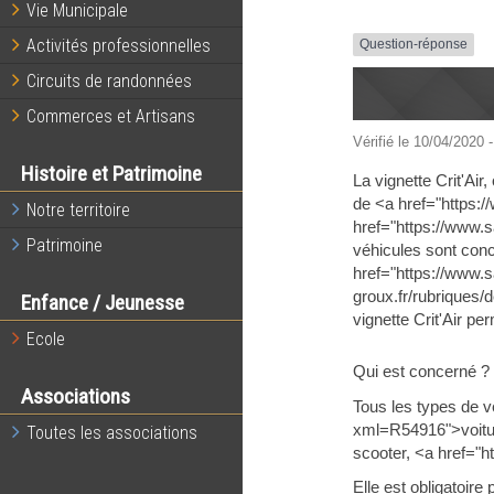
Vie Municipale
Activités professionnelles
Question-réponse
Circuits de randonnées
Commerces et Artisans
Vérifié le 10/04/2020 -
Histoire et Patrimoine
La vignette Crit'Air
de <a href="https:/
Notre territoire
href="https://www.s
Patrimoine
véhicules sont con
href="https://www.s
groux.fr/rubriques/
Enfance / Jeunesse
vignette Crit'Air pe
Ecole
Qui est concerné ?
Associations
Tous les types de v
xml=R54916">voitur
Toutes les associations
scooter, <a href="h
Elle est obligatoire 