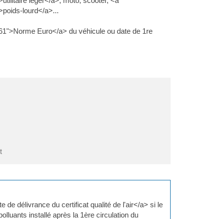
ilitaire léger</a>, moto, scooter, <a
poids-lourd</a>...
961">Norme Euro</a> du véhicule ou date de 1re
t
e de délivrance du certificat qualité de l'air</a> si le
polluants installé après la 1ère circulation du