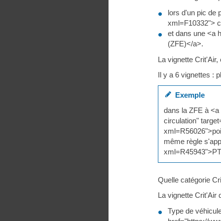
lors d'un pic de
xml=F10332"> cir
et dans une <a h
(ZFE)</a>.
La vignette Crit'Air
Il y a 6 vignettes : 
Exemple
dans la ZFE à <a h
circulation" targ
xml=R56026">poids-
même règle s'appl
xml=R45943">PTAC<
Quelle catégorie Cri
La vignette Crit'Air
Type de véhicule