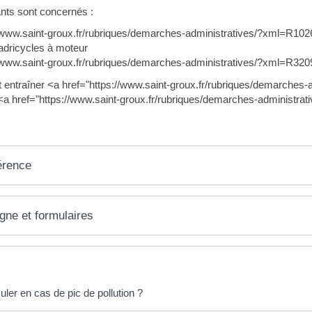
nts sont concernés :
/www.saint-groux.fr/rubriques/demarches-administratives/?xml=R1026
adricycles à moteur
/www.saint-groux.fr/rubriques/demarches-administratives/?xml=R32094
ut entraîner <a href="https://www.saint-groux.fr/rubriques/demarches
<a href="https://www.saint-groux.fr/rubriques/demarches-administra
érence
igne et formulaires
éponses !
uler en cas de pic de pollution ?