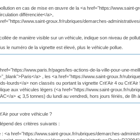
 pollution en cas de mise en œuvre de la <a href="https://www.saint-g
culation différenciée</a>,
ref="https://www.saint-groux.fr/rubriques/demarches-administrative
, collée de manière visible sur un véhicule, indique son niveau de pollut
plus le numéro de la vignette est élevé, plus le véhicule pollue.
ref="https://www.paris.fr/pages/les-actions-de-la-ville-pour-une-meill
et="_blank">Paris</a> , les <a href="https://www.saint-groux.fr/rubri
lourds</a> non classés ou portant la vignette Crit'Air 4 ou Crit'Air 
ique aux véhicules légers (<a href="https://www.saint-groux.fr/rubr
/a> ⩽ 3,5 tonnes) du lundi au vendredi, hors jours fériés, de 8h à
t'Air pour votre véhicule ?
 dépend des critères suivants :
 : <a href="https://www.saint-groux.fr/rubriques/demarches-adminis