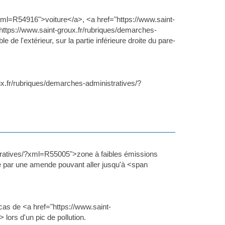
xml=R54916">voiture</a>, <a href="https://www.saint-
https://www.saint-groux.fr/rubriques/demarches-
 de l'extérieur, sur la partie inférieure droite du pare-
ux.fr/rubriques/demarches-administratives/?
tratives/?xml=R55005">zone à faibles émissions
né par une amende pouvant aller jusqu'à <span
cas de <a href="https://www.saint-
lors d'un pic de pollution.