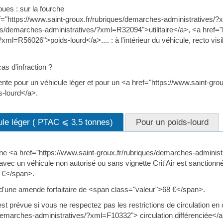
oues : sur la fourche
="https://www.saint-groux.fr/rubriques/demarches-administratives/?
es/demarches-administratives/?xml=R32094">utilitaire</a>, <a href="
xml=R56026">poids-lourd</a>.... : à l'intérieur du véhicule, recto visible
s d'infraction ?
ente pour un véhicule léger et pour un <a href="https://www.saint-gro
-lourd</a>.
ule léger ( PTAC ⩽ 3,5 tonnes)
Pour un poids-lourd
ne <a href="https://www.saint-groux.fr/rubriques/demarches-adminis
avec un véhicule non autorisé ou sans vignette Crit'Air est sanction
 €</span>.
it d'une amende forfaitaire de <span class="valeur">68 €</span>.
prévue si vous ne respectez pas les restrictions de circulation en 
demarches-administratives/?xml=F10332"> circulation différenciée</a> 