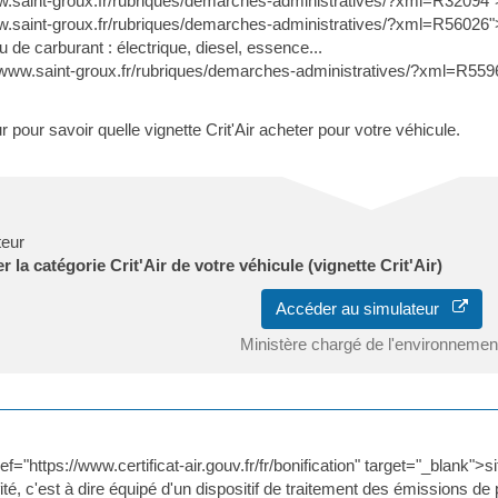
w.saint-groux.fr/rubriques/demarches-administratives/?xml=R32094">ut
w.saint-groux.fr/rubriques/demarches-administratives/?xml=R56026">
 de carburant : électrique, diesel, essence...
//www.saint-groux.fr/rubriques/demarches-administratives/?xml=R55
ur pour savoir quelle vignette Crit'Air acheter pour votre véhicule.
teur
r la catégorie Crit'Air de votre véhicule (vignette Crit'Air)
Accéder au simulateur
Ministère chargé de l'environnemen
f="https://www.certificat-air.gouv.fr/fr/bonification" target="_blank">sit
fité, c'est à dire équipé d'un dispositif de traitement des émissions de 