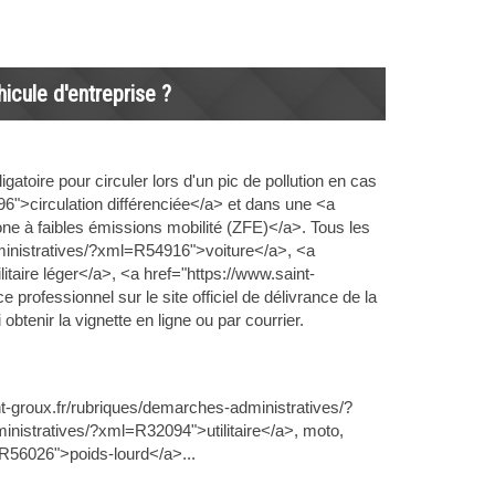
hicule d'entreprise ?
igatoire pour circuler lors d'un pic de pollution en cas
6">circulation différenciée</a> et dans une <a
e à faibles émissions mobilité (ZFE)</a>. Tous les
ministratives/?xml=R54916">voiture</a>, <a
taire léger</a>, <a href="https://www.saint-
ofessionnel sur le site officiel de délivrance de la
tenir la vignette en ligne ou par courrier.
int-groux.fr/rubriques/demarches-administratives/?
nistratives/?xml=R32094">utilitaire</a>, moto,
=R56026">poids-lourd</a>...