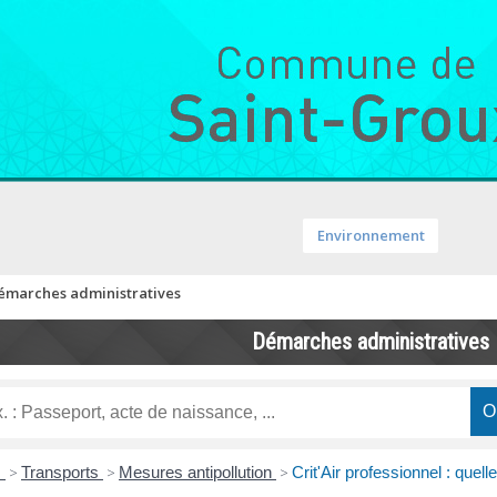
Environnement
émarches administratives
Démarches administratives
s
>
Transports
>
Mesures antipollution
>
Crit'Air professionnel : quell