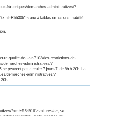
roux.fr/rubriques/demarches-administratives/?
s/?xml=R55005">zone à faibles émissions mobilité
ion.
eure-qualite-de-l-air-7103#les-restrictions-de-
ques/demarches-administratives/?
5 ne peuvent pas circuler 7 jours/7, de 8h à 20h. La
iques/demarches-administratives/?
 20h.
tratives/?xml=R54916">voiture</a>, <a