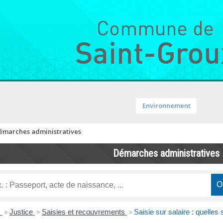
Environnement
émarches administratives
Démarches administratives
s
>
Justice
>
Saisies et recouvrements
>
Saisie sur salaire : quelles