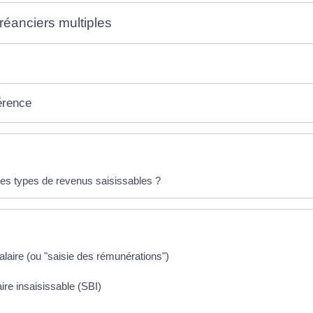
réanciers multiples
érence
éponses !
les types de revenus saisissables ?
alaire (ou "saisie des rémunérations")
ire insaisissable (SBI)