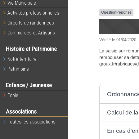
Vie Municipale
Activités professionnelles
Question-réponse
Circuits de randonnées
Commerces et Artisans
Vérifié le 01/04/2020 -
Histoire et Patrimoine
La saisie sur rémuné
rembourser sa dette
Notre territoire
groux.fr/rubriques
Patrimoine
Enfance / Jeunesse
Ordonnance 
Ecole
Associations
Calcul de la
Toutes les associations
En cas d'em