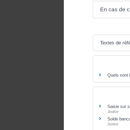
En cas de c
Textes de réf
Questions ? R
Quels sont 
Et aussi
Saisie sur s
Justice
Solde banca
Justice