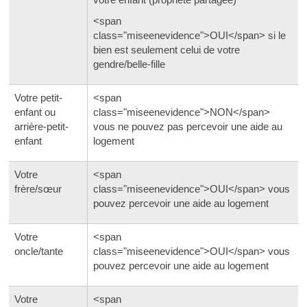
<span
class="miseenevidence">OUI</span> si le
bien est seulement celui de votre
gendre/belle-fille
Votre petit-
<span
enfant ou
class="miseenevidence">NON</span>
arrière-petit-
vous ne pouvez pas percevoir une aide au
enfant
logement
Votre
<span
frère/sœur
class="miseenevidence">OUI</span> vous
pouvez percevoir une aide au logement
Votre
<span
oncle/tante
class="miseenevidence">OUI</span> vous
pouvez percevoir une aide au logement
Votre
<span