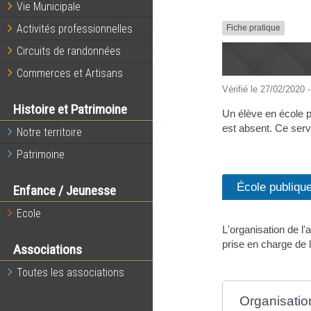
Vie Municipale
Activités professionnelles
Fiche pratique
Circuits de randonnées
Commerces et Artisans
Vérifié le 27/02/2020 -
Histoire et Patrimoine
Un élève en école p
est absent. Ce servi
Notre territoire
Patrimoine
École publiqu
Enfance / Jeunesse
Ecole
L'organisation de l
prise en charge de 
Associations
Toutes les associations
Organisation