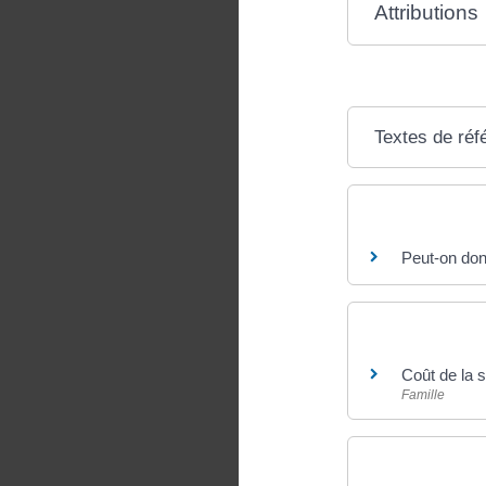
Attributions
Textes de réf
Questions ? R
Peut-on donn
Et aussi
Coût de la s
Famille
Pour en savoir