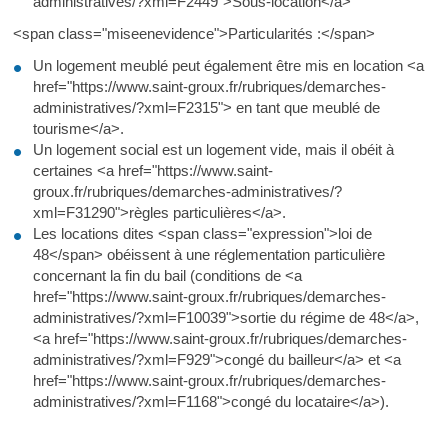
administratives/?xml=F2449">Sous-location</a>
<span class="miseenevidence">Particularités :</span>
Un logement meublé peut également être mis en location <a
href="https://www.saint-groux.fr/rubriques/demarches-
administratives/?xml=F2315"> en tant que meublé de
tourisme</a>.
Un logement social est un logement vide, mais il obéit à
certaines <a href="https://www.saint-
groux.fr/rubriques/demarches-administratives/?
xml=F31290">règles particulières</a>.
Les locations dites <span class="expression">loi de
48</span> obéissent à une réglementation particulière
concernant la fin du bail (conditions de <a
href="https://www.saint-groux.fr/rubriques/demarches-
administratives/?xml=F10039">sortie du régime de 48</a>,
<a href="https://www.saint-groux.fr/rubriques/demarches-
administratives/?xml=F929">congé du bailleur</a> et <a
href="https://www.saint-groux.fr/rubriques/demarches-
administratives/?xml=F1168">congé du locataire</a>).