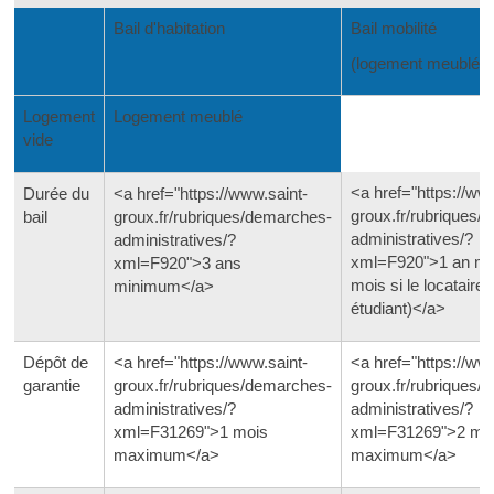
Bail d'habitation
Bail mobilité
(logement meublé)
Logement
Logement meublé
vide
<a href="https://ww
Durée du
<a href="https://www.saint-
groux.fr/rubriques/
bail
groux.fr/rubriques/demarches-
administratives/?
administratives/?
xml=F920">1 an mi
xml=F920">3 ans
mois si le locataire 
minimum</a>
étudiant)</a>
Dépôt de
<a href="https://www.saint-
<a href="https://ww
garantie
groux.fr/rubriques/demarches-
groux.fr/rubriques/
administratives/?
administratives/?
xml=F31269">1 mois
xml=F31269">2 mo
maximum</a>
maximum</a>