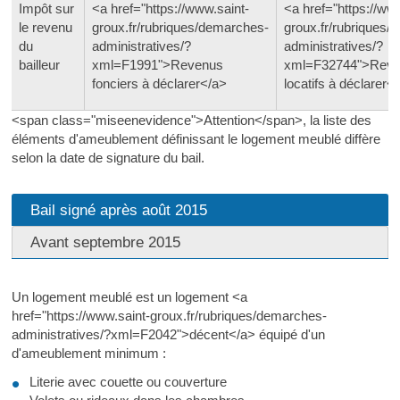
Impôt sur
<a href="https://www.saint-
<a href="https://ww
le revenu
groux.fr/rubriques/demarches-
groux.fr/rubriques/
du
administratives/?
administratives/?
bailleur
xml=F1991">Revenus
xml=F32744">Rev
fonciers à déclarer</a>
locatifs à déclarer<
<span class="miseenevidence">Attention</span>, la liste des
éléments d'ameublement définissant le logement meublé diffère
selon la date de signature du bail.
Bail signé après août 2015
Avant septembre 2015
Un logement meublé est un logement <a
href="https://www.saint-groux.fr/rubriques/demarches-
administratives/?xml=F2042">décent</a> équipé d'un
d'ameublement minimum :
Literie avec couette ou couverture