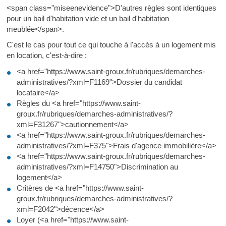
<span class="miseenevidence">D'autres règles sont identiques
pour un bail d'habitation vide et un bail d'habitation
meublée</span>.
C'est le cas pour tout ce qui touche à l'accès à un logement mis
en location, c'est-à-dire :
<a href="https://www.saint-groux.fr/rubriques/demarches-
administratives/?xml=F1169">Dossier du candidat
locataire</a>
Règles du <a href="https://www.saint-
groux.fr/rubriques/demarches-administratives/?
xml=F31267">cautionnement</a>
<a href="https://www.saint-groux.fr/rubriques/demarches-
administratives/?xml=F375">Frais d'agence immobilière</a>
<a href="https://www.saint-groux.fr/rubriques/demarches-
administratives/?xml=F14750">Discrimination au
logement</a>
Critères de <a href="https://www.saint-
groux.fr/rubriques/demarches-administratives/?
xml=F2042">décence</a>
Loyer (<a href="https://www.saint-