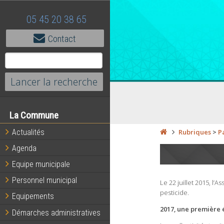
05 45 20 38 65
Contact
La Commune
Actualités
Rubriques
>
P
Agenda
Equipe municipale
Personnel municipal
Le 22 juillet 2015, l’
pesticide.
Equipements
2017, une première é
Démarches administratives