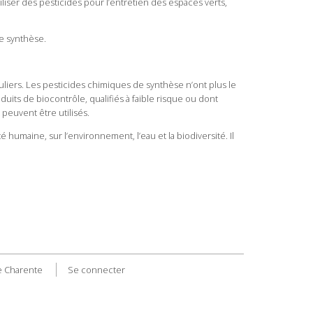
utiliser des pesticides pour l’entretien des espaces verts,
de synthèse.
iculiers. Les pesticides chimiques de synthèse n’ont plus le
uits de biocontrôle, qualifiés à faible risque ou dont
 peuvent être utilisés.
é humaine, sur l’environnement, l’eau et la biodiversité. Il
 Charente
Se connecter