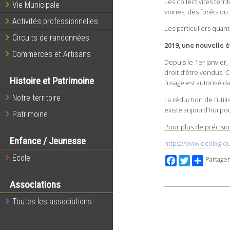
Les collectivités terri
Vie Municipale
voiries, des forêts o
Activités professionnelles
Les particuliers quan
Circuits de randonnées
2019, une nouvelle é
Commerces et Artisans
Depuis le 1er janvier,
droit d’être vendus. 
Histoire et Patrimoine
l’usage est autorisé d
Notre territoire
La réduction de l’util
existe aujourd’hui po
Patrimoine
Pour plus de précision
Enfance / Jeunesse
https://www.ecologique
Ecole
Facebook
Twitter
Partager
Associations
Toutes les associations