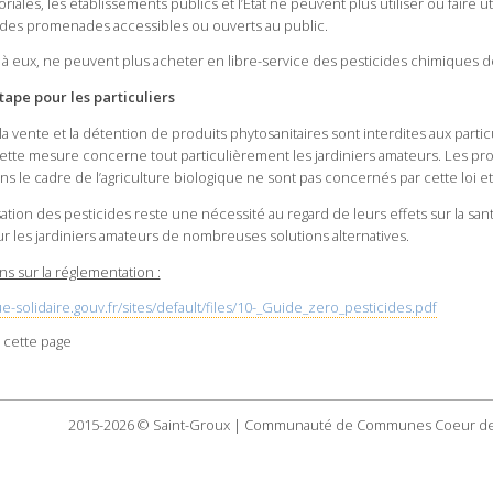
toriales, les établissements publics et l’Etat ne peuvent plus utiliser ou faire 
u des promenades accessibles ou ouverts au public.
t à eux, ne peuvent plus acheter en libre-service des pesticides chimiques 
tape pour les particuliers
 la vente et la détention de produits phytosanitaires sont interdites aux part
Cette mesure concerne tout particulièrement les jardiniers amateurs. Les prod
ans le cadre de l’agriculture biologique ne sont pas concernés par cette loi et
isation des pesticides reste une nécessité au regard de leurs effets sur la sant
ur les jardiniers amateurs de nombreuses solutions alternatives.
s sur la réglementation :
-solidaire.gouv.fr/sites/default/files/10-_Guide_zero_pesticides.pdf
 cette page
2015-2026 © Saint-Groux | Communauté de Communes Coeur de